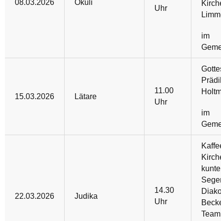
08.03.2026
Okuli
Kirch
Uhr
Limm
im
Geme
Gotte
Prädi
11.00
Holt
15.03.2026
Lätare
Uhr
im
Geme
Kaffe
Kirch
kunte
Sege
14.30
Diako
22.03.2026
Judika
Uhr
Beck
Team