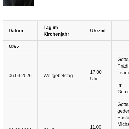
Tag im
Datum
Uhrzeit
Kirchenjahr
März
Gotte
Prädi
17.00
Team
06.03.2026
Weltgebetstag
Uhr
im
Geme
Gotte
gedec
Pasto
Micha
11.00