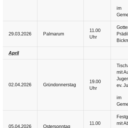
im
Geme
Gotte
11.00
29.03.2026
Palmarum
Prädi
Uhr
Bick
April
Tisc
mit Au
Juge
19.00
02.04.2026
Gründonnerstag
ev. J
Uhr
im
Geme
Festg
11.00
mit A
05.04.2026
Ostersonntag