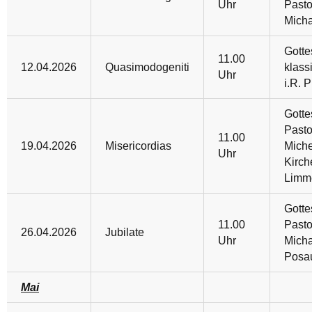
Uhr
Pasto
Mich
Gotte
11.00
12.04.2026
Quasimodogeniti
klass
Uhr
i.R. P
Gotte
Pasto
11.00
19.04.2026
Misericordias
Miche
Uhr
Kirch
Limm
Gotte
11.00
Pasto
26.04.2026
Jubilate
Uhr
Micha
Posa
Mai