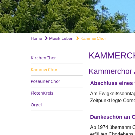
Home
Musik Leben
KammerChor
KAMMERC
KirchenChor
KammerChor
Kammerchor 
PosaunenChor
Abschluss eines f
FlötenKreis
Am Ewigkeitssonntag 
Zeitpunkt legte Corn
Orgel
Dankeschön an C
Ab 1974 übernahm Co
erfüllten Chorlebens