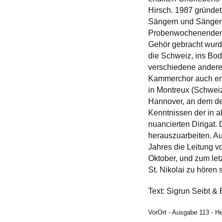
Hirsch. 1987 gründet
Sängern und Sängeri
Probenwochenenden A
Gehör gebracht wurd
die Schweiz, ins Bo
verschiedene andere 
Kammerchor auch erf
in Montreux (Schweiz
Hannover, an dem der
Kenntnissen der in a
nuancierten Dirigat.
herauszuarbeiten. A
Jahres die Leitung 
Oktober, und zum le
St. Nikolai zu hören 
Text: Sigrun Seibt &
VorOrt - Ausgabe 113 - H