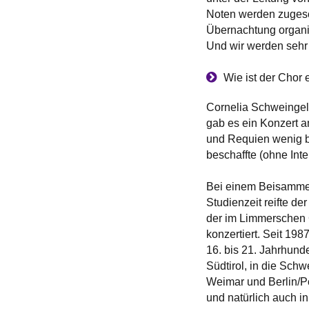
Noten werden zugesch
Übernachtung organis
Und wir werden sehr 
Wie ist der Chor
Cornelia Schweingel h
gab es ein Konzert a
und Requien wenig b
beschaffte (ohne Int
Bei einem Beisamme
Studienzeit reifte 
der im Limmerschen 
konzertiert. Seit 19
16. bis 21. Jahrhund
Südtirol, in die Sch
Weimar und Berlin/P
und natürlich auch 