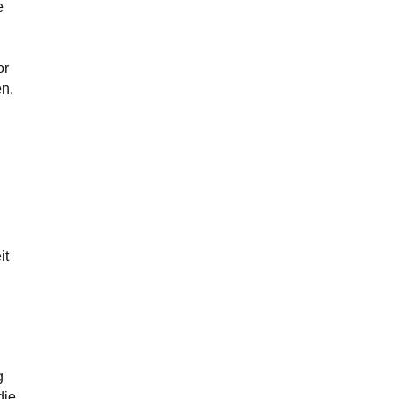
e
or
en.
it
g
die