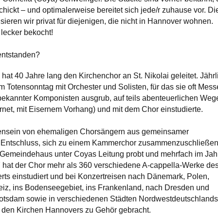
ickt – und optimalerweise bereitet sich jede/r zuhause vor. Di
ieren wir privat für diejenigen, die nicht in Hannover wohnen.
lecker bekocht!
 entstanden?
at 40 Jahre lang den Kirchenchor an St. Nikolai geleitet. Jährl
m Totensonntag mit Orchester und Solisten, für das sie oft Mes
ekannter Komponisten ausgrub, auf teils abenteuerlichen Weg
ernet, mit Eisernem Vorhang) und mit dem Chor einstudierte.
nsein von ehemaligen Chorsängern aus gemeinsamer
der Entschluss, sich zu einem Kammerchor zusammenzuschließen
Gemeindehaus unter Coyas Leitung probt und mehrfach im Jah
87 hat der Chor mehr als 360 verschiedene A-cappella-Werke de
erts einstudiert und bei Konzertreisen nach Dänemark, Polen,
weiz, ins Bodenseegebiet, ins Frankenland, nach Dresden und
otsdam sowie in verschiedenen Städten Nordwestdeutschlands
in den Kirchen Hannovers zu Gehör gebracht.