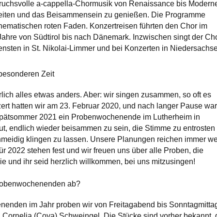
uchsvolle a-cappella-Chormusik von Renaissance bis Modern
eiten und das Beisammensein zu genießen. Die Programme
hematischen roten Faden. Konzertreisen führten den Chor im
 Jahre von Südtirol bis nach Dänemark. Inzwischen singt der Ch
iensten in St. Nikolai-Limmer und bei Konzerten in Niedersachs
 besonderen Zeit
rlich alles etwas anders. Aber: wir singen zusammen, so oft es
zert hatten wir am 23. Februar 2020, und nach langer Pause war
 Spätsommer 2021 ein Probenwochenende im Lutherheim in
gut, endlich wieder beisammen zu sein, die Stimme zu entrosten
hmeidig klingen zu lassen. Unsere Planungen reichen immer we
ür 2022 stehen fest und wir freuen uns über alle Proben, die
ie und ihr seid herzlich willkommen, bei uns mitzusingen!
Probenwochenenden ab?
nenden im Jahr proben wir von Freitagabend bis Sonntagmitta
n Cornelia (Coya) Schweingel. Die Stücke sind vorher bekannt, 