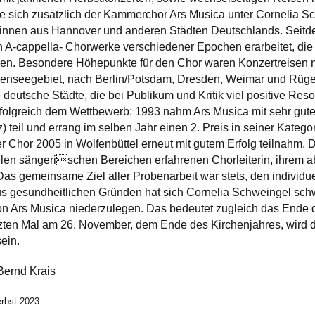
e sich zusätzlich der Kammerchor Ars Musica unter Cornelia S
nnen aus Hannover und anderen Städten Deutschlands. Seitde
-cappella- Chorwerke verschiedener Epochen erarbeitet, die 
en. Besondere Höhepunkte für den Chor waren Konzertreisen na
denseegebiet, nach Berlin/Potsdam, Dresden, Weimar und Rüge
deutsche Städte, die bei Publikum und Kritik viel positive Reso
olgreich dem Wettbewerb: 1993 nahm Ars Musica mit sehr guter
) teil und errang im selben Jahr einen 2. Preis in seiner Kate
 Chor 2005 in Wolfenbüttel erneut mit gutem Erfolg teilnahm. D
llen sängerischen Bereichen erfahrenen Chorleiterin, ihrem 
 Das gemeinsame Ziel aller Probenarbeit war stets, den individ
us gesundheitlichen Gründen hat sich Cornelia Schweingel sc
von Ars Musica niederzulegen. Das bedeutet zugleich das Ende
tzten Mal am 26. November, dem Ende des Kirchenjahres, wird 
sein.
 Bernd Krais
erbst 2023